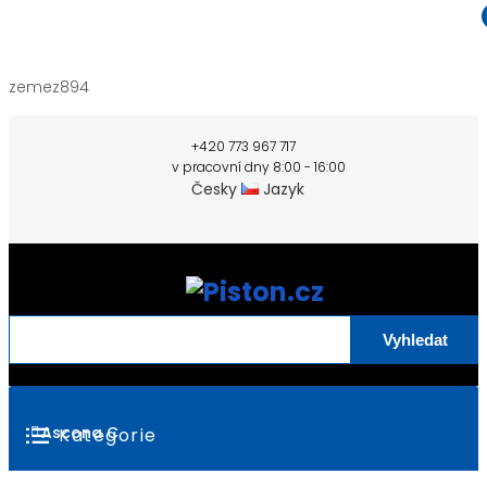
zemez894
+420 773 967 717
v pracovní dny 8:00 - 16:00
Česky
Jazyk
Vyhledat
Ascona C
Kategorie