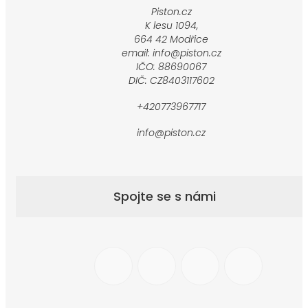
Piston.cz
K lesu 1094,
664 42 Modřice
email: info@piston.cz
IČO: 88690067
DIČ: CZ8403117602
+420773967717
info@piston.cz
Spojte se s námi